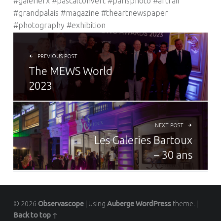
#galerierx #pascalconvert #parisphoto #artfair
#grandpalais #magazine #theartnewspaper
#photography #exhibition
NAVIGATION DE L’ARTICLE
PREVIOUS POST
The MEWS World
2023
NEXT POST
Les Galeries Bartoux
– 30 ans
© 2026
Observascope
|
Using
Auberge
WordPress
theme.
|
Back to top ↑