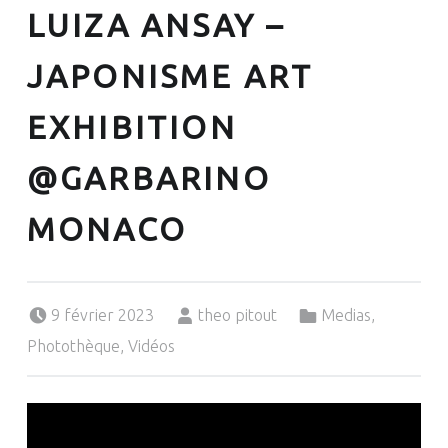
LUIZA ANSAY –
JAPONISME ART
EXHIBITION
@GARBARINO
MONACO
Posted on:
Written by:
Categorized in:
9 février 2023
theo pitout
Medias
,
Photothèque
,
Vidéos