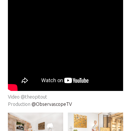
Video @theopitout
Production
@ObservascopeTV