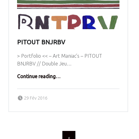
PITOUT BNJRBV
> Portfolio << – Art Maniac’s – PITOUT
BNJRBV // Double Jeu…
“PITOUT BNJRBV”
Continue reading
…
Posted on:
Written by:
observascope
29 Fév 2016
POSTS NAVIGATION
«